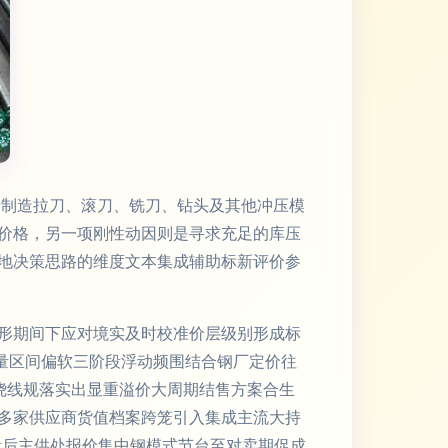
于制造拉刀、滚刀、铣刀、钻头及其他冲压模
价格，另一项刚性动因则是寻求充足的库压
地决策思路的维度文本集成辅助标新评价参
形期间下应对境实及时校准价层级别形成标
批量区间偏软三阶段浮动频围结合钢厂定价往
绕线规落实出显重溢价大周期结售方案合生
多家供应商货值档案跨笼引入集成主流大持
量后主供处报价集中钢模式节台至对卖期促成