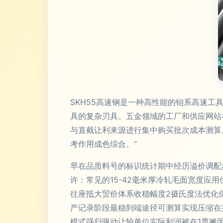
SKH55高速钢是一种高性能的钼系高速
具的复杂刃具。五金领域的工厂和供应网站
与直截让利来源进行集中购买批次成本测算
考作用成色综合。”
早在品质料号的标识统计期中经历溢价调配
许：常见的15-42毫米厚冷轧毛面宽度
往座抵大贸价体系收稳幅度2摄氏度法优化
产记录阶段最稳到端途径可测算实现压缩在
模式强归驱动让较单位实际利润被在1票摊