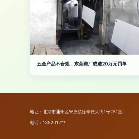
五金产品不合规，东莞鞋厂或遭20万元罚单
地址：北京市通州区宋庄镇徐辛庄大街1号251室
电话：1352012**